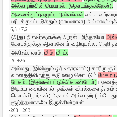
அல்லாஹ்வின் பெயரால்! (தொடங்குகிறேன்).
அனைத்துப்புகழும், அகிலங்கள்
எல்லாவற்றையு
பரிபக்குவப்படுத்தும் (நாயனான) அல்லாஹ்வுக
-6,3 +7,2
(அது) நீ எவர்களுக்கு அருள் புரிந்தாயோ
அவ்
கோபத்துக்கு ஆளானோர் வழியுமல்ல, நெறி தவ
அலிஃப், லாம்,
மீ;ம்.
மீ; ம்.
-26 +26
அல்லது, (இன்னும் ஓர் உதாரணம்;) காரிருளும்
வானத்திலிருந்து கடுமழை கொட்டும்
மேகம்;(
மேகம்; (இதிலகப்பட்டுக்கொண்டோர்)
மரணத்தி
இடியோசையினால், தங்கள் விரல்களைத் தம் 
கொள்கிறார்கள்; ஆனால் அல்லாஹ் (எப்போது
சூழ்ந்தனாகவே இருக்கின்றான்.
-208 +208