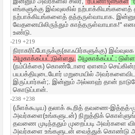
இன்னும் அவர்களில் சிலர்,
"ரப்பனா!(எங்கள்
"
எங்களுக்கு இவ்வுலகில் நற்பாக்கியங்களைத்
நற்பாக்கியங்களைத் தந்தருள்வாயாக. இன்னு
வேதனையிலிருந்தும் காத்தருள்வாயாக!" எனக்
உண்டு.
-219 +219
நிராகரிப்போருக்கு(காஃபிர்களுக்கு) இவ்வுல
அழகாக்கப்பட்;டுள்ளது.
அழகாக்கப்பட்; டுள்ள
(நம்பிக்கை) கொண்டோரை ஏளனம் செய்கின்
பயபக்தியுடையோர் மறுமையில் அவர்களைவிட 
இருப்பார்கள்;. இன்னும் அல்லாஹ் தான் நாடுவ
கொடுப்பான்.
-238 +238
(மீளக்கூடிய) தலாக் கூறித் தவணை-இத்தத்-மு
அவர்களை(உங்களுடன்) நிறுத்திக் கொள்ளுங்
தவணை முடிந்ததும் முறைப்படி அவர்களை விட
அவர்களை உங்களுடன் வைத்துக் கொண்டு 