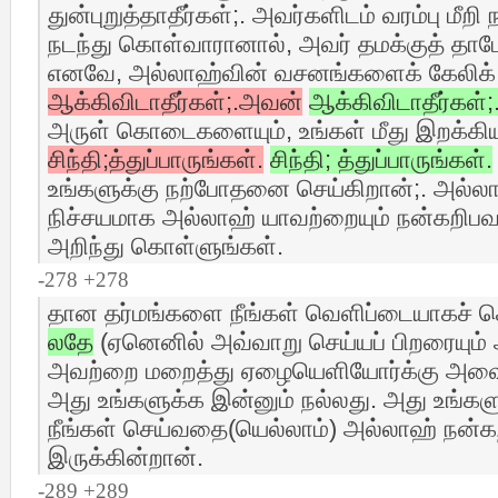
துன்புறுத்தாதீர்கள்;. அவர்களிடம் வரம்பு மீற
நடந்து கொள்வாரானால், அவர் தமக்குத் தாமே 
எனவே, அல்லாஹ்வின் வசனங்களைக் கேலிக்
ஆக்கிவிடாதீர்கள்;.அவன்
ஆக்கிவிடாதீர்கள்
அருள் கொடைகளையும், உங்கள் மீது இறக்கி
சிந்தி;த்துப்பாருங்கள்.
சிந்தி; த்துப்பாருங்கள்.
உங்களுக்கு நற்போதனை செய்கிறான்;. அல்ல
நிச்சயமாக அல்லாஹ் யாவற்றையும் நன்கறிப
அறிந்து கொள்ளுங்கள்.
-278 +278
தான தர்மங்களை நீங்கள் வெளிப்டையாகச் செ
லதே
(ஏனெனில் அவ்வாறு செய்யப் பிறரையும் 
அவற்றை மறைத்து ஏழையெளியோர்க்கு அவை க
அது உங்களுக்க இன்னும் நல்லது. அது உங்கள
நீங்கள் செய்வதை(யெல்லாம்) அல்லாஹ் நன
இருக்கின்றான்.
-289 +289