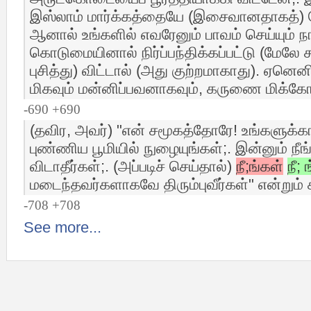
இஸ்லாம் மார்க்கத்தையே (இசைவானதாகத்) தே
ஆனால் உங்களில் எவரேனும் பாவம் செய்யும் நாட
கொடுமையினால் நிர்ப்பந்திக்கப்பட்டு (மேலே 
புசித்து) விட்டால் (அது குற்றமாகாது). ஏனெ
மிகவும் மன்னிப்பவனாகவும், கருணை மிக்கோ
-690 +690
(தவிர, அவர்) "என் சமூகத்தோரே! உங்களுக்
புண்ணிய பூமியில் நுழையுங்கள்;. இன்னும் நீங்க
விடாதீர்கள்;. (அப்படிச் செய்தால்)
நீ;ங்கள்
நீ; 
மடைந்தவர்களாகவே திரும்புவீர்கள்" என்றும் 
-708 +708
See more...