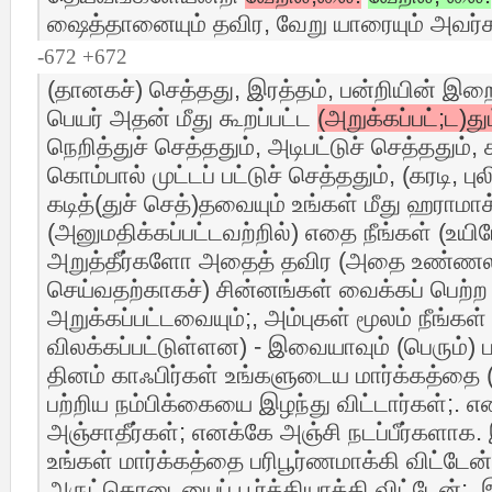
ஷைத்தானையும் தவிர, வேறு யாரையும் அவர
-672 +672
(தானகச்) செத்தது, இரத்தம், பன்றியின் இற
பெயர் அதன் மீது கூறப்பட்ட
(அறுக்கப்பட்;ட)தும
நெறித்துச் செத்ததும், அடிபட்டுச் செத்ததும், 
கொம்பால் முட்டப் பட்டுச் செத்ததும், (கரடி, ப
கடித்(துச் செத்)தவையும் உங்கள் மீது ஹராமாக்
(அனுமதிக்கப்பட்டவற்றில்) எதை நீங்கள் (உயிரே
அறுத்தீர்களோ அதைத் தவிர (அதை உண்ணலாம
செய்வதற்காகச்) சின்னங்கள் வைக்கப் பெற்ற
அறுக்கப்பட்டவையும்;, அம்புகள் மூலம் நீங்கள் 
விலக்கப்பட்டுள்ளன) - இவையாவும் (பெரும்)
தினம் காஃபிர்கள் உங்களுடைய மார்க்கத்தை 
பற்றிய நம்பிக்கையை இழந்து விட்டார்கள்;. 
அஞ்சாதீர்கள்; எனக்கே அஞ்சி நடப்பீர்களாக
உங்கள் மார்க்கத்தை பரிபூர்ணமாக்கி விட்டேன்;
அருட்கொடையைப் பூர்த்தியாக்கி விட்டேன்;.