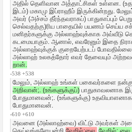
அதில் தெளிவான அத்தாட்சிகள் உள்ளன. (உத
இடம்) மகாமு இப்ராஹீம் இருக்கின்றது. மேலு
அவர் (அச்சம் தீர்ந்தவராகப்) பாதுகாப்பும் பெற
செல்வதற்கு)ரிய பாதையில் பயணம் செய்ய சக்த
மனிதர்களுக்கு அல்லாஹ்வுக்காக அவ்வீடு ச
கடமையாகும். ஆனால், எவரேனும் இதை நிராக
அல்லாஹ்வுக்குக் குறையேற்படப் போவதில்லை
அல்லாஹ் உலகத்தோர் எவர் தேவையும் அற்
றான்.
-538 +538
மேலும், அல்லாஹ் உங்கள் பகைவர்களை நன்க
அறிவான்;. (உங்களுக்குப்)
பாதுகாவலனாக இர
போதுமானவன்;. (உங்களுக்கு) உதவியாளனாக
போதுமானவன்.
-610 +610
அவனை (அல்லாஹ்வை) விட்டு அவர்கள் அழை
தெய்வங்களேயன்றி
வேறில்;லை.
வேறில்; லை.