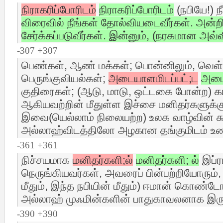
நிராகரிப்போரிடம்
நிராகரிப்போரிடம்
(நபியே!) நீ
விரைவில் நீங்கள் தோல்வியடைவீர்கள். அன்றிய
சேர்க்கப்படுவீர்கள். இன்னும், (நரகமான அவ்வ
-307 +307
பெண்கள், ஆண் மக்கள்; பொன்னிலும், வெள
பெருங்குவியல்கள்;
அடையாளமிடப்பட்;ட
அடைய
குதிரைகள்; (ஆடு, மாடு, ஒட்டகை போன்ற) கா
ஆகியவற்றின் மீதுள்ள இச்சை மனிதர்களுக்கு 
இவை(யெல்லாம் நிலையற்ற) உலக வாழ்வின் சு
அல்லாஹ்விடத்திலோ அழகான தங்குமிடம் உண
-361 +361
நிச்சயமாக
மனிதர்களி;ல்
மனிதர்களி; ல்
இப்ர
நெருங்கியவர்கள், அவரைப் பின்பற்றியோரும்,
மீதும், இந்த நபியின் மீதும்) ஈமான் கொண்டே
அல்லாஹ் முஃமின்களின் பாதுகாவலனாக இருக
-390 +390