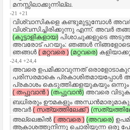
മനസ്സിലാക്കുന്നില്ല.
-21 +21
വിശ്വാസികളെ കണ്ടുമുട്ടുമ്പോള്‍ അവര്
വിശ്വസിച്ചിരിക്കുന്നു എന്ന്‌. അവര്‍ തങ
(കൂട്ടാളികളായ)
പിശാചുക്കളുടെ അടുത്ത്
അവരോട് പറയും: ഞങ്ങള്‍ നിങ്ങളോടൊപ
ഞങ്ങള്‍
( മറ്റവരെ )
(മറ്റവരെ)
കളിയാക്കു
-24,4 +24,4
അവരെ ഉപമിക്കാവുന്നത് ഒരാളോടാകുന്നു
പരിസരമാകെ പ്രകാശിതമായപ്പോള്‍
പ്രകാശം കെടുത്തിക്കളയുകയും ഒന്നും
( തപ്പുവാന്‍ )
(തപ്പുവാന്‍)
അവരെ വിടുകയ
ബധിരരും ഊമകളും അന്ധന്‍മാരുമാകുന
അവര്‍
( സത്യത്തിലേക്ക് )
(സത്യത്തിലേക
അല്ലെങ്കില്‍
( അവരെ )
(അവരെ)
ഉപമി
ആകാശത്തുനിന്നു ചൊരിയുന്ന ഒരു പേ