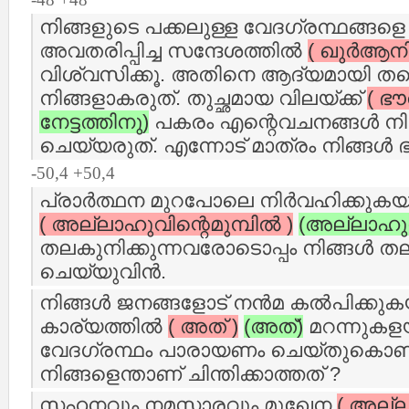
നിങ്ങളുടെ പക്കലുള്ള വേദഗ്രന്ഥങ്ങളെ
അവതരിപ്പിച്ച സന്ദേശത്തില്‍
( ഖുര്‍ആനി
വിശ്വസിക്കൂ. അതിനെ ആദ്യമായി തന്നെ
നിങ്ങളാകരുത്‌. തുച്ഛമായ വിലയ്ക്ക്
( ഭൗ
നേട്ടത്തിനു)
പകരം എന്റെവചനങ്ങള്‍ നിങ
ചെയ്യരുത്‌. എന്നോട് മാത്രം നിങ്ങള്‍ 
-50,4 +50,4
പ്രാര്‍ത്ഥന മുറപോലെ നിര്‍വഹിക്കുകയ
( അല്ലാഹുവിന്റെമുമ്പില്‍ )
(അല്ലാഹുവി
തലകുനിക്കുന്നവരോടൊപ്പം നിങ്ങള്‍ ത
ചെയ്യുവിന്‍.
നിങ്ങള്‍ ജനങ്ങളോട് നന്‍മ കല്‍പിക്കു
കാര്യത്തില്‍
( അത് )
(അത്‌)
മറന്നുകള
വേദഗ്രന്ഥം പാരായണം ചെയ്തുകൊണ്ടി
നിങ്ങളെന്താണ് ചിന്തിക്കാത്തത് ?
സഹനവും നമസ്കാരവും മുഖേന
( അല്ല