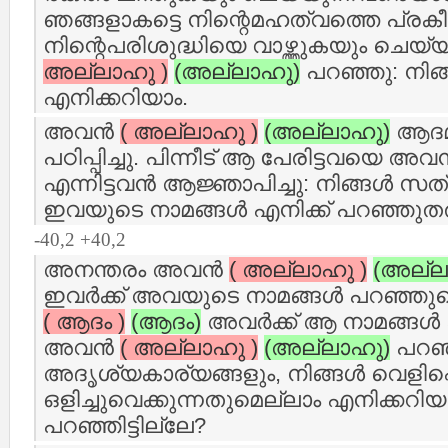
ഞങ്ങളാകട്ടെ നിന്റെമഹത്വത്തെ പ്രകീര്
നിന്റെപരിശുദ്ധിയെ വാഴ്ത്തുകയും ചെയ
അല്ലാഹു )
(അല്ലാഹു)
പറഞ്ഞു: നിങ്
എനിക്കറിയാം.
അവന്‍
( അല്ലാഹു )
(അല്ലാഹു)
ആദമി
പഠിപ്പിച്ചു. പിന്നീട് ആ പേരിട്ടവയെ അവന്
എന്നിട്ടവന്‍ ആജ്ഞാപിച്ചു: നിങ്ങള്‍ സ
ഇവയുടെ നാമങ്ങള്‍ എനിക്ക് പറഞ്ഞുത
-40,2 +40,2
അനന്തരം അവന്‍
( അല്ലാഹു )
(അല്ല
ഇവര്‍ക്ക് അവയുടെ നാമങ്ങള്‍ പറഞ്ഞ
( ആദം )
(ആദം)
അവര്‍ക്ക് ആ നാമങ്ങള്
അവന്‍
( അല്ലാഹു )
(അല്ലാഹു)
പറഞ്
അദൃശ്യകാര്യങ്ങളും, നിങ്ങള്‍ വെളിപ്പ
ഒളിച്ചുവെക്കുന്നതുമെല്ലാം എനിക്കറിയ
പറഞ്ഞിട്ടില്ലേ?