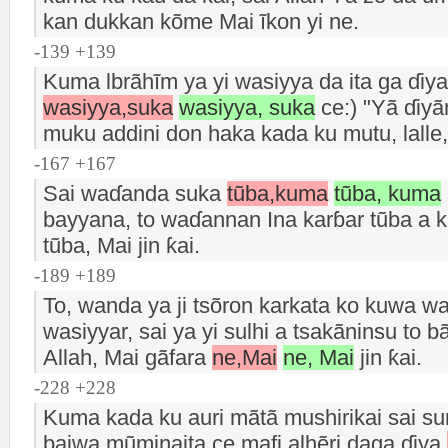
kan dukkan kõme Mai ĩkon yi ne.
-139 +139
Kuma lbrãhĩm ya yi wasiyya da ita ga ɗiy
wasiyya,suka
wasiyya, suka
ce:) "Yã ɗiyã
muku addini don haka kada ku mutu, lalle
-167 +167
Sai waɗanda suka
tũba,kuma
tũba, kuma
bayyana, to waɗannan Ina karɓar tũba a 
tũba, Mai jin ƙai.
-189 +189
To, wanda ya ji tsõron karkata ko kuwa w
wasiyyar, sai ya yi sulhi a tsakãninsu to bã
Allah, Mai gãfara
ne,Mai
ne, Mai
jin ƙai.
-228 +228
Kuma kada ku auri mãtã mushirikai sai sun
baiwa mũminaita ce mafi alhẽri daga ɗiya