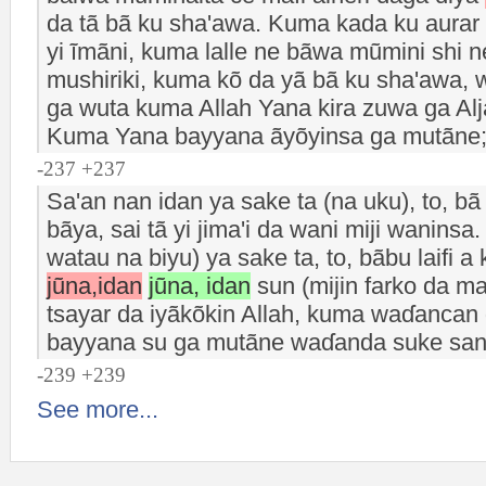
da tã bã ku sha'awa. Kuma kada ku aurar
yi ĩmãni, kuma lalle ne bãwa mũmini shi n
mushiriki, kuma kõ da yã bã ku sha'awa,
ga wuta kuma Allah Yana kira zuwa ga Alj
Kuma Yana bayyana ãyõyinsa ga mutãne;
-237 +237
Sa'an nan idan ya sake ta (na uku), to, bã 
bãya, sai tã yi jima'i da wani miji waninsa
watau na biyu) ya sake ta, to, bãbu laifi 
jũna,idan
jũna, idan
sun (mijin farko da ma
tsayar da iyãkõkin Allah, kuma waɗancan
bayyana su ga mutãne waɗanda suke san
-239 +239
See more...