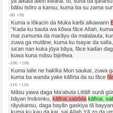
ya aikata aikin ƙwarai, to, suna da ijãrar
bãbu tsõro a kansu, kuma ba su zama suna
-90 +90
Kuma a lõkacin da Muka karɓi alkawarin
B
"Kada ku bauta wa kõwa fãce Allah, kuma
mai zumunta da marãyu da matalauta, ku
zuwa ga mutãne, kuma ku tsayar da salla
sa'an nan kuka jũya bãya, fãce kaɗan da
kuwa kuna mãsu bijirẽwa.
-106 +106
Kuma lalle ne haƙĩƙa Mun saukar, zuwa g
kuma ba wanda yake kãfirta da su fãce
fã
-116 +116
Mãsu yawa daga Ma'abuta Littãfi sunã gũ
bãyan ĩmãninku,
kãfirai,sabõda
kãfirai, s
rãyukansu, daga bayãn gaskiya tã bayyana
kuma ku kau da kai, sai Allah Yã zo da um