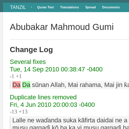
TANZIL
Quran Text
Translations
Spread
Documents
•
Abubakar Mahmoud Gumi
Change Log
Several fixes
Tue, 14 Sep 2010 00:38:47 -0400
-1 +1
Da
Da
sũnan Allah, Mai rahama, Mai jin ƙa
Duplicate lines removed
Fri, 4 Jun 2010 20:00:03 -0400
-13 +13
Lalle ne waɗanda suka kãfirta daidai ne a
musu gargaɗi kõ ba ka yi musu gargaɗi ba,