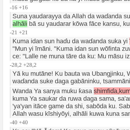
-16 +16
Suna yaudarayya da Allah da waɗanda su
alhãli
bã su yaudarar kõwa fãce kansu, k
-21 +21
Kuma idan sun haɗu da waɗanda suka yi
"Mun yi ĩmãni. "Kuma idan sun wõfinta z
ce: "Lalle ne muna tãre da ku: Mu mãsu izg
-28,2 +28,2
Yã ku mutãne! Ku bauta wa Ubangjinku, W
waɗanda suke daga gabãninku, tsammãni
Wanda Ya sanya muku ƙasa
shimfiɗa,ku
kuma Ya saukar da ruwa daga sama, sa'an 
'ya'yan itãce game da shi, sabõda ku. S
Allah wasu kĩshiyõyi, alhãli kuwa kuna sa
-40 +40