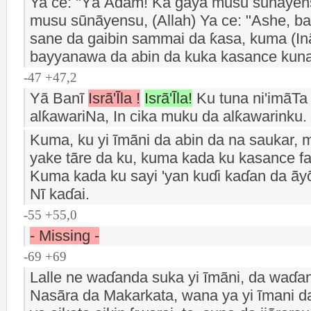
Ya ce: "Yã Ãdam! Ka gaya musu sũnãyensu
musu sũnãyensu, (Allah) Ya ce: "Ashe, ban
sane da gaibin sammai da ƙasa, kuma (I
bayyanawa da abin da kuka kasance kun
-47 +47,2
Yã Banĩ
Isrã'Ĩla !
Isrã'Ĩla!
Ku tuna ni'imãTa
alƙawariNa, In cika muku da alƙawarinku. 
Kuma, ku yi ĩmãni da abin da na saukar, 
yake tãre da ku, kuma kada ku kasance far
Kuma kada ku sayi 'yan kuɗi kaɗan da ãyõ
Nĩ kaɗai.
-55 +55,0
- Missing -
-69 +69
Lalle ne waɗanda suka yi ĩmãni, da waɗ
Nasãra da Makarkata, wana ya yi ĩmani da